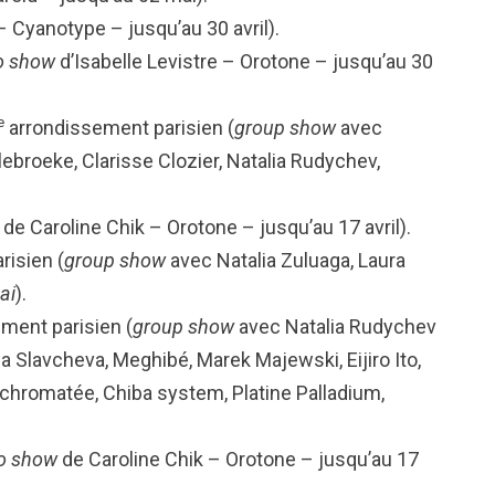
 Cyanotype – jusqu’au 30 avril).
o show
d’Isabelle Levistre – Orotone – jusqu’au 30
e
arrondissement parisien (
group show
avec
broeke, Clarisse Clozier, Natalia Rudychev,
de Caroline Chik – Orotone – jusqu’au 17 avril).
risien (
group show
avec Natalia Zuluaga, Laura
ai
).
ment parisien (
group show
avec Natalia Rudychev
a Slavcheva, Meghibé, Marek Majewski, Eijiro Ito,
hromatée, Chiba system, Platine Palladium,
o show
de Caroline Chik – Orotone – jusqu’au 17