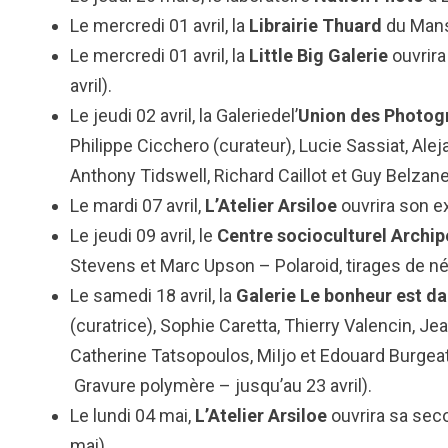
Le mercredi 01 avril, la
Librairie Thuard
du Mans 
Le mercredi 01 avril, la
Little Big Galerie
ouvrira
avril).
Le jeudi 02 avril, la Galeriedel’
Union des Photog
Philippe Cicchero (curateur), Lucie Sassiat, A
Anthony Tidswell, Richard Caillot et Guy Belzane
Le mardi 07 avril,
L’Atelier Arsiloe
ouvrira son e
Le jeudi 09 avril, le
Centre socioculturel Archip
Stevens et Marc Upson – Polaroid, tirages de n
Le samedi 18 avril, la
Galerie Le bonheur est dan
(curatrice), Sophie Caretta, Thierry Valencin, 
Catherine Tatsopoulos, MiIjo et Edouard Burge
Gravure polymère – jusqu’au 23 avril).
Le lundi 04 mai,
L’Atelier Arsiloe
ouvrira sa sec
mai).